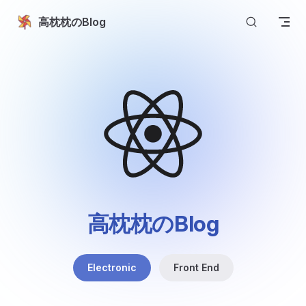
Skip to content
高枕枕のBlog
高枕枕のBlog
Electronic
Front End